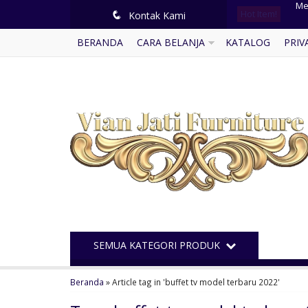
Hot Item!
q
Kontak Kami
Set
BERANDA
CARA BELANJA
KATALOG
PRIV
Ku
Ju
Bal
Ku
Mej
Ku
Me
SEMUA KATEGORI PRODUK
Beranda
»
Article tag in 'buffet tv model terbaru 2022'