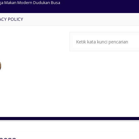
 Meja Makan Klasik Kursi 6
ACY POLICY
rsi Cafe Bundar Anyaman Rotan
al Kursi Tamu Ukiran Mewah
e-bale Kayu Jati Ukir Jepara
rsi Tamu Mewah Warna Gold
a Makan Cat Putih Ukir Antik
rsi Tamu Mewah Warna Natural
ja Makan Modern Dudukan Busa