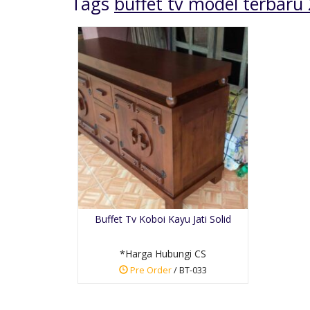
Tags
buffet tv model terbaru
sa
Meja Makan Minimalis
Kursi Bus....
 CS
*Harga Hubungi CS
Buffet Tv Koboi Kayu Jati Solid
Pre Order
SKU: SMM-031
*Harga Hubungi CS
Pre Order
/ BT-033