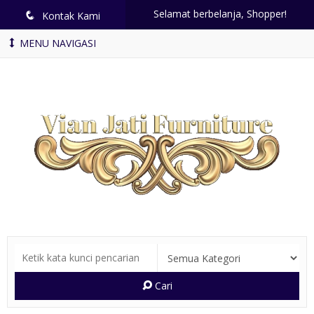
Selamat berbelanja, Shopper!
q
Kontak Kami
MENU NAVIGASI
Cari