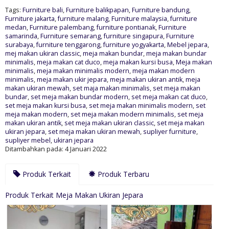
Tags:
Furniture bali
,
Furniture balikpapan
,
Furniture bandung
,
Furniture jakarta
,
furniture malang
,
Furniture malaysia
,
furniture
medan
,
Furniture palembang
,
furniture pontianak
,
Furniture
samarinda
,
Furniture semarang
,
furniture singapura
,
Furniture
surabaya
,
furniture tenggarong
,
furniture yogyakarta
,
Mebel jepara
,
mej makan ukiran classic
,
meja makan bundar
,
meja makan bundar
minimalis
,
meja makan cat duco
,
meja makan kursi busa
,
Meja makan
minimalis
,
meja makan minimalis modern
,
meja makan modern
minimalis
,
meja makan ukir jepara
,
meja makan ukiran antik
,
meja
makan ukiran mewah
,
set maja makan minimalis
,
set meja makan
bundar
,
set meja makan bundar modern
,
set meja makan cat duco
,
set meja makan kursi busa
,
set meja makan minimalis modern
,
set
meja makan modern
,
set meja makan modern minimalis
,
set meja
makan ukiran antik
,
set meja makan ukiran classic
,
set meja makan
ukiran jepara
,
set meja makan ukiran mewah
,
supliyer furniture
,
supliyer mebel
,
ukiran jepara
Ditambahkan pada: 4 Januari 2022
Produk Terkait
Produk Terbaru
Produk Terkait Meja Makan Ukiran Jepara