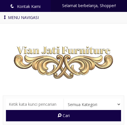
Selamat berbelanja, Shopper!
q
Kontak Kami
MENU NAVIGASI
Cari