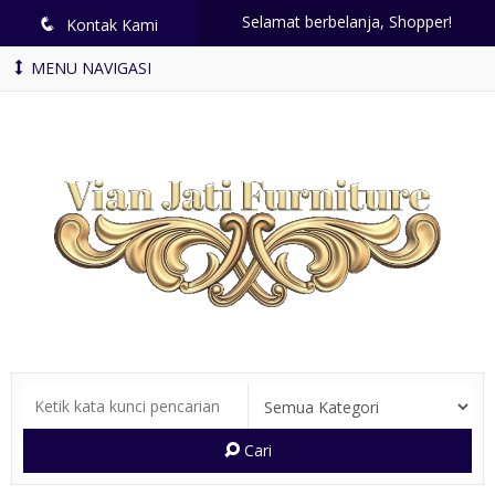
Selamat berbelanja, Shopper!
q
Kontak Kami
MENU NAVIGASI
Cari