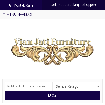
Selamat berbelanja, Shopper!
q
Kontak Kami
MENU NAVIGASI
Cari