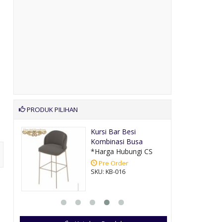
PRODUK PILIHAN
Buffet Tv Kayu Jati
Natural
CS
*Harga Hubungi CS
Pre Order
SKU: BT-030