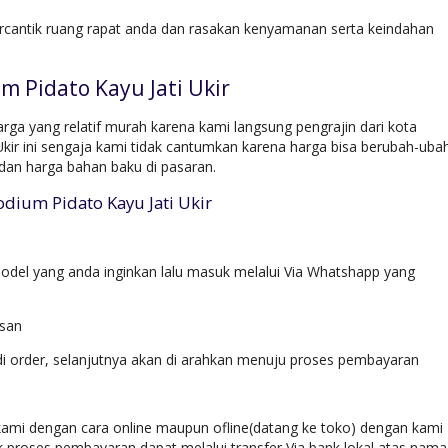
rcantik ruang rapat anda dan rasakan kenyamanan serta keindahan
m Pidato Kayu Jati Ukir
rga yang relatif murah karena kami langsung pengrajin dari kota
Ukir ini sengaja kami tidak cantumkan karena harga bisa berubah-ubah
dan harga bahan baku di pasaran.
odium Pidato Kayu Jati Ukir
del yang anda inginkan lalu masuk melalui Via Whatshapp yang
esan
di order, selanjutnya akan di arahkan menuju proses pembayaran
ami dengan cara online maupun ofline(datang ke toko) dengan kami
k proses pembayaran dapat melalui transfer Via bank lokal atas nama