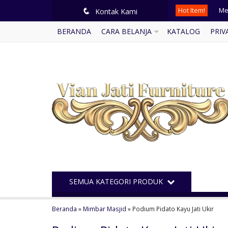
Hot Item!
Ku
q
Kontak Kami
BERANDA
CARA BELANJA
KATALOG
PRIV
Te
Le
Me
Lem
Me
Kam
Me
SEMUA KATEGORI PRODUK
Beranda
»
Mimbar Masjid
»
Podium Pidato Kayu Jati Ukir