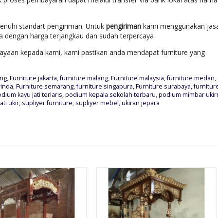
enuhi standart pengiriman. Untuk
pengiriman
kami menggunakan jas
ara dengan harga terjangkau dan sudah terpercaya
yaan kepada kami, kami pastikan anda mendapat furniture yang
ung
,
Furniture jakarta
,
furniture malang
,
Furniture malaysia
,
furniture medan
,
rinda
,
Furniture semarang
,
furniture singapura
,
Furniture surabaya
,
furnitur
ium kayu jati terlaris
,
podium kepala sekolah terbaru
,
podium mimbar ukir
ti ukir
,
supliyer furniture
,
supliyer mebel
,
ukiran jepara