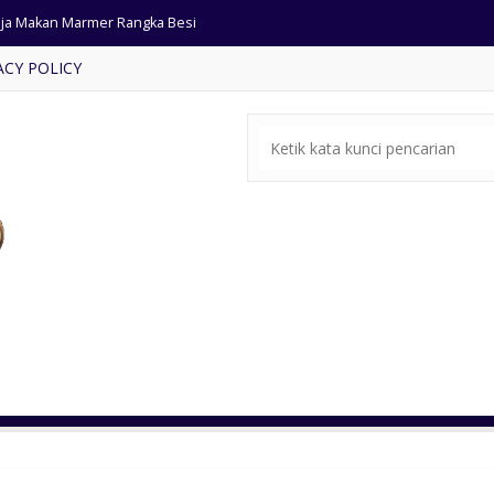
rsi Outdoor Rangka Besi
ACY POLICY
mpat Tidur Kombinasi Kaca
mari Pakaian Mewah Cat Putih
ja Rias Klasik Warna Putih
ari Jam Antik Kayu Jati ukir
ja Tv Minimalis Kayu Jati Anyaman Rotan
ar Set Jati Ukiran Jepara
ja Makan Marmer Rangka Besi