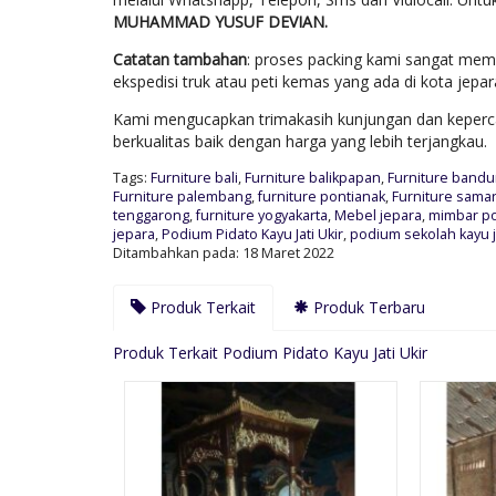
MUHAMMAD YUSUF DEVIAN.
Catatan tambahan
: proses packing kami sangat mem
ekspedisi truk atau peti kemas yang ada di kota jep
Kami mengucapkan trimakasih kunjungan dan keperca
berkualitas baik dengan harga yang lebih terjangkau.
Tags:
Furniture bali
,
Furniture balikpapan
,
Furniture band
Furniture palembang
,
furniture pontianak
,
Furniture sama
tenggarong
,
furniture yogyakarta
,
Mebel jepara
,
mimbar pod
jepara
,
Podium Pidato Kayu Jati Ukir
,
podium sekolah kayu ja
Ditambahkan pada: 18 Maret 2022
Produk Terkait
Produk Terbaru
Produk Terkait Podium Pidato Kayu Jati Ukir