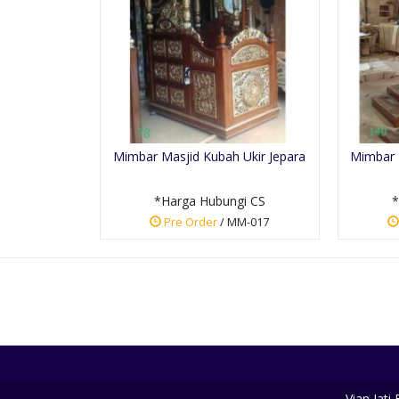
Mimbar Masjid Kubah Ukir Jepara
Mimbar 
*Harga Hubungi CS
*
Pre Order
/ MM-017
Vian Jati