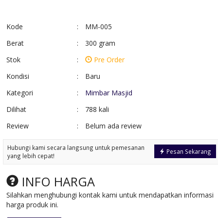
Kode
:
MM-005
Berat
:
300 gram
Stok
:
Pre Order
Kondisi
:
Baru
Kategori
:
Mimbar Masjid
Dilihat
:
788 kali
Review
:
Belum ada review
Kursi tamu minimalis
Kursi Bar Besi
terbaru
Kombinasi Busa
Hubungi kami secara langsung untuk pemesanan
*Harga Hubungi CS
*Harga Hubungi 
Pesan Sekarang
yang lebih cepat!
Pre Order
Pre Order
SKU: KTM-03
SKU: KB-016
INFO HARGA
Silahkan menghubungi kontak kami untuk mendapatkan informasi
harga produk ini.