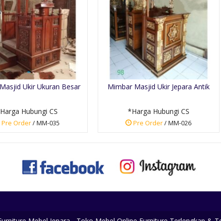
Masjid Ukir Ukuran Besar
Mimbar Masjid Ukir Jepara Antik
Harga Hubungi CS
*Harga Hubungi CS
Pre Order
/ MM-035
Pre Order
/ MM-026
 Furniture Mebel Jepara - Toko Mebel Online Furniture Terlengkap & 