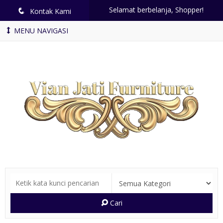
Selamat berbelanja, Shopper!
q
Kontak Kami
MENU NAVIGASI
Cari