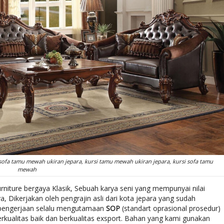
sofa tamu mewah ukiran jepara, kursi tamu mewah ukiran jepara, kursi sofa tamu
mewah
niture bergaya Klasik, Sebuah karya seni yang mempunyai nilai
 Dikerjakan oleh pengrajin asli dari kota jepara yang sudah
 pengerjaan selalu mengutamaan
SOP
(standart oprasional prosedur)
rkualitas baik dan berkualitas exsport. Bahan yang kami gunakan