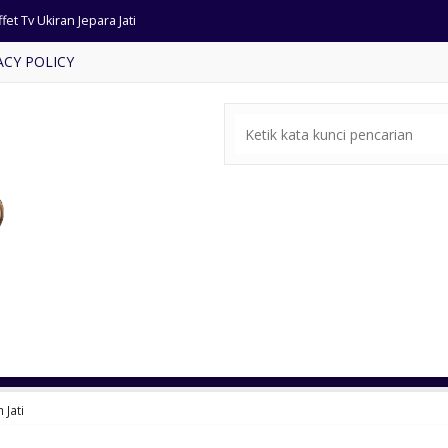
fet Tv Ukiran Jepara Jati
ACY POLICY
ari Minimalis Kaca Pintu 4
ja Makan Ukiran Antik Jepara
rsi Bar Sandaran Lengkung
mari Pintu 4 Kombinasi Kaca
ja Makan Warna Emas Busa
si Makan Restoran Jari-Jari
rsi Tamu Minimalis Terbaru
Jati