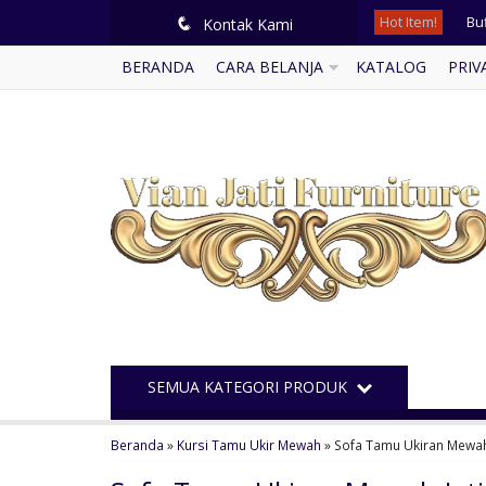
Hot Item!
Buf
q
Kontak Kami
BERANDA
CARA BELANJA
KATALOG
PRIV
Lem
Me
Ku
Le
Me
Kur
Ku
SEMUA KATEGORI PRODUK
Beranda
»
Kursi Tamu Ukir Mewah
»
Sofa Tamu Ukiran Mewah 