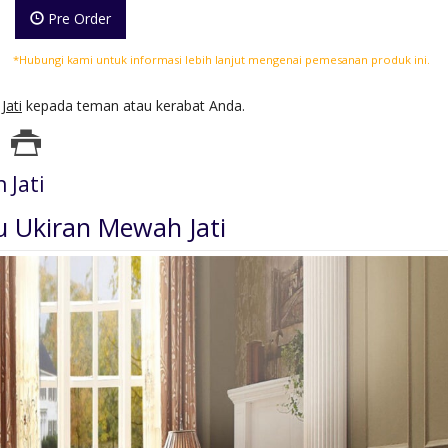
Pre Order
*Hubungi kami untuk informasi lebih lanjut mengenai pemesanan produk ini.
Jati
kepada teman atau kerabat Anda.
 Jati
 Ukiran Mewah Jati