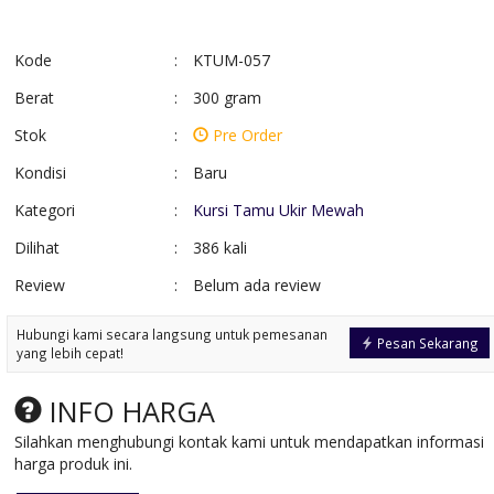
Kode
:
KTUM-057
Berat
:
300 gram
Stok
:
Pre Order
Kondisi
:
Baru
Kategori
:
Kursi Tamu Ukir Mewah
Dilihat
:
386 kali
Review
:
Belum ada review
Tempat Tidur Anik
Mimbar Masjid K
Kayu Jati
Jati Antik
Hubungi kami secara langsung untuk pemesanan
*Harga Hubungi CS
*Harga Hubungi 
Pesan Sekarang
yang lebih cepat!
Pre Order
Pre Order
SKU: TT-013
SKU: MM-012
INFO HARGA
Silahkan menghubungi kontak kami untuk mendapatkan informasi
harga produk ini.