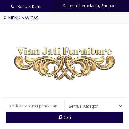
Selamat berbelanja, Shopper!
q
Kontak Kami
MENU NAVIGASI
Cari