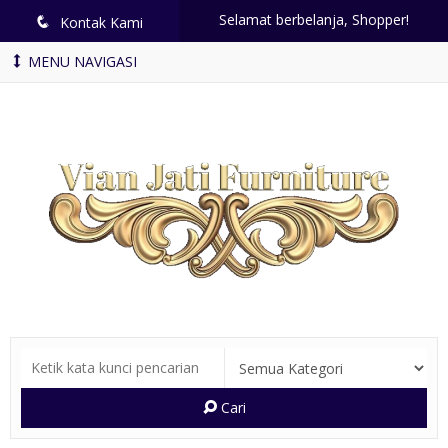
Selamat berbelanja, Shopper!
q
Kontak Kami
MENU NAVIGASI
Cari