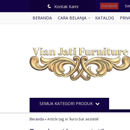
Hot Item!
Set
q
Kontak Kami
BERANDA
CARA BELANJA
KATALOG
PRIV
Ku
Mej
So
Me
Lem
Ku
Ka
SEMUA KATEGORI PRODUK
Beranda
»
Article tag in 'kursi bar aestetik'