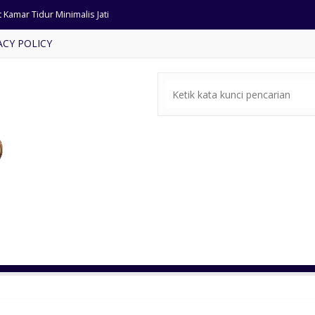
 Kamar Tidur Minimalis Jati
ACY POLICY
rsi Sofa Tamu Model Minimalis
a Rias Minimalis Terlaris
fa Tamu Ukir Mewah Cat Putih
ja Makan Minimalis Kursi Busa
ari Jati Ukiran Antik Jepara
rsi Cafe Dudukan Bundar Jati
mar Set Klasik Ukiran Mewah