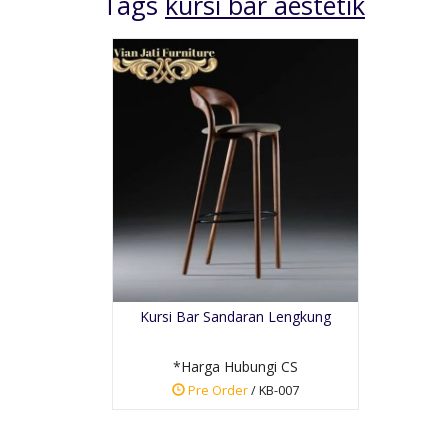
Tags
kursi bar aestetik
Kursi Tamu Bentuk
Kepiting
*Harga Hubungi CS
Kursi Bar Sandaran Lengkung
Pre Order
SKU: KTM-017
*Harga Hubungi CS
Pre Order
/ KB-007