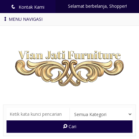
Selamat berbelanja, Shopper!
q
Kontak Kami
MENU NAVIGASI
Cari