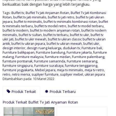
berkualitas baik dengan harga yang lebih terjangkau.
Tags:
Buffet tv
,
Buffet Tv Jati Anyaman Rotan
,
Buffet Tv Jati Kombinasi
Rotan
,
buffet tv jati minimalis
,
buffet tv jati retro
,
buffet tv jati ukiran
jepara
,
buffet tv minimalis
,
buffet tv minimalis kombinasi rotan
,
buffet
tv minimalis terbaru
,
buffet tv model retro
,
buffet tv model terbaru
,
buffet tv modern
,
buffet tv modern anyaman rotan
,
buffet tv nodern
minimalis
,
buffet tv sultan
,
buffet tv terbaru
,
buffet tv ukir
,
buffet tv
ukir jati
,
buffet tv ukir mewah
,
buffet tv ukiran classic buffet tv ukiran
antik
,
buffet tv ukiran jepara
,
buffet tv ukiran mewah
,
buffet ukir
,
design interior
,
design ruang keluarga
,
dudukan tv
,
Furniture bali
,
Furniture balikpapan
,
Furniture bandung
,
Furniture jakarta
,
furniture
malang
,
Furniture malaysia
,
furniture medan
,
Furniture palembang
,
furniture pontianak
,
Furniture samarinda
,
Furniture semarang
,
furniture singapura
,
Furniture surabaya
,
furniture tenggarong
,
furniture yogyakarta
,
Mebel jepara
,
meja tv minimalis
,
meja tv retro
,
retro
,
retro menia
,
supliyer furniture
,
supliyer mebel
,
ukiran jepara
Ditambahkan pada: 10 Maret 2022
Produk Terkait
Produk Terbaru
Produk Terkait Buffet Tv Jati Anyaman Rotan