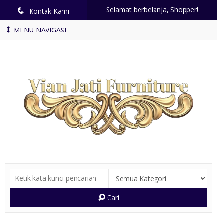
Selamat berbelanja, Shopper!
q
Kontak Kami
MENU NAVIGASI
Cari