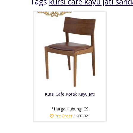
Tags
kursi cafe kayu jati san
Buffet Tv Retro Jati
Natural
*Harga Hubungi CS
Kursi Cafe Kotak Kayu Jati
Pre Order
SKU: BT-032
*Harga Hubungi CS
Pre Order
/ KCR-021