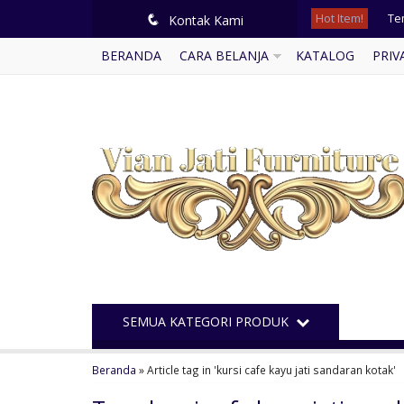
Hot Item!
Te
q
Kontak Kami
BERANDA
CARA BELANJA
KATALOG
PRIV
Kur
Me
Le
Geb
Buf
Pin
Le
SEMUA KATEGORI PRODUK
Beranda
»
Article tag in 'kursi cafe kayu jati sandaran kotak'