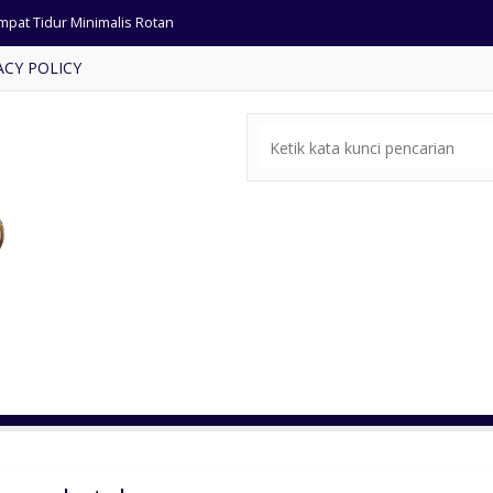
mpat Tidur Minimalis Rotan
ACY POLICY
si Tamu Cat Emas Ukir Klasik
ja Makan Bundar Dudukan Busa
mari Pakaian Cat Putih Jumbo
yok Pintu 2 Ukir Jati
fet Tv Jati Ukiran Minimalis
tu Gebyok Jati Ukiran Jepara
mari Pintu 2 Warna Putih Duco