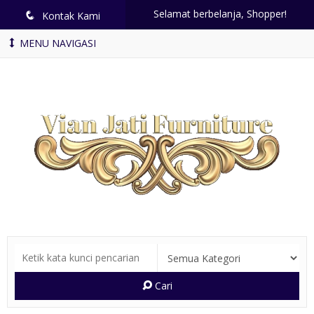
Selamat berbelanja, Shopper!
q
Kontak Kami
MENU NAVIGASI
Cari