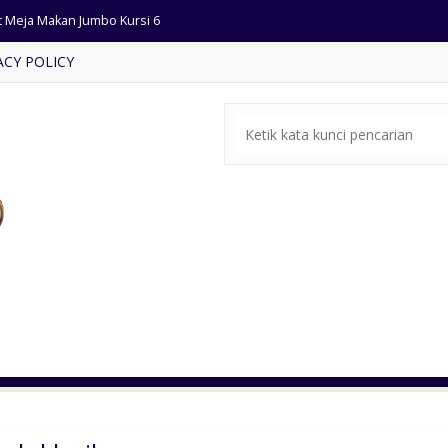
t Meja Makan Jumbo Kursi 6
ACY POLICY
ja Makan Modern Terbaru
si Tamu minimalis Ukir Madura
mari Pintu 2 Warna Putih Duco
a Rias Klasik Kaki Lengkung
fet Tv Retro Kayu Jati Anyaman Rotan Alami
fet Tv Nusantara Ukir Jepara
e-bale Ukiran Antik Jepara