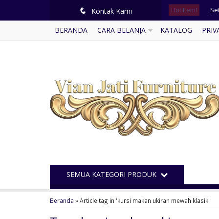
Hot Item!
Se
q
Kontak Kami
BERANDA
CARA BELANJA
KATALOG
PRIV
Me
Ku
Le
Mej
Buf
Buf
Bal
SEMUA KATEGORI PRODUK
Beranda
»
Article tag in 'kursi makan ukiran mewah klasik'