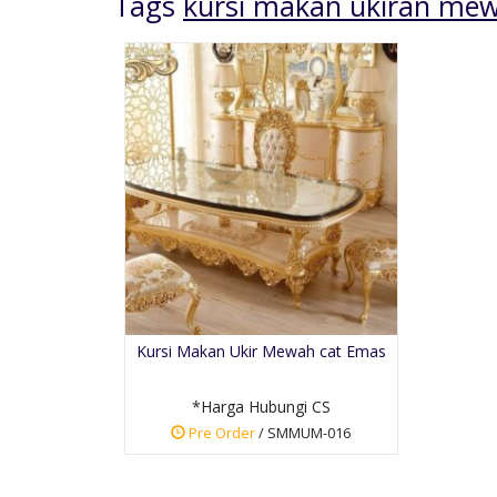
Tags
kursi makan ukiran mew
Kursi Resto Jati
Dudukan Busa
 CS
*Harga Hubungi CS
Kursi Makan Ukir Mewah cat Emas
Pre Order
SKU: KCR-037
*Harga Hubungi CS
Pre Order
/ SMMUM-016