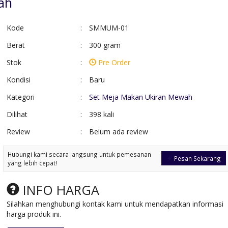
ah
Kode
:
SMMUM-01
Berat
:
300 gram
Stok
:
Pre Order
Kondisi
:
Baru
Kategori
:
Set Meja Makan Ukiran Mewah
Dilihat
:
398 kali
Review
:
Belum ada review
Lemari Ukir Cinta Kayu
Kursi Tamu Jati
Jati
Minimalis Anti....
Hubungi kami secara langsung untuk pemesanan
*Harga Hubungi CS
*Harga Hubungi 
Pesan Sekarang
yang lebih cepat!
Pre Order
Pre Order
SKU: LM-003
SKU: KTM-025
INFO HARGA
Silahkan menghubungi kontak kami untuk mendapatkan informasi
harga produk ini.