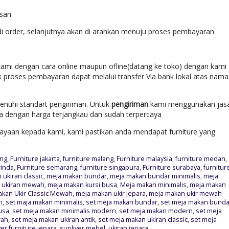
esan
di order, selanjutnya akan di arahkan menuju proses pembayaran
ami dengan cara online maupun ofline(datang ke toko) dengan kami
k proses pembayaran dapat melalui transfer Via bank lokal atas nama
enuhi standart pengiriman. Untuk
pengiriman
kami menggunakan jas
ara dengan harga terjangkau dan sudah terpercaya
yaan kepada kami, kami pastikan anda mendapat furniture yang
ung
,
Furniture jakarta
,
furniture malang
,
Furniture malaysia
,
furniture medan
,
rinda
,
Furniture semarang
,
furniture singapura
,
Furniture surabaya
,
furnitur
ukiran classic
,
meja makan bundar
,
meja makan bundar minimalis
,
meja
i ukiran mewah
,
meja makan kursi busa
,
Meja makan minimalis
,
meja makan
kan Ukir Classic Mewah
,
meja makan ukir jepara
,
meja makan ukir mewah
h
,
set maja makan minimalis
,
set meja makan bundar
,
set meja makan bunda
usa
,
set meja makan minimalis modern
,
set meja makan modern
,
set meja
wah
,
set meja makan ukiran antik
,
set meja makan ukiran classic
,
set meja
yer furniture jepara
,
supliyer mebel
,
ukiran jepara