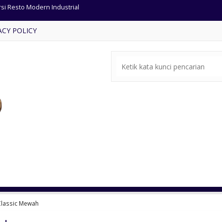
rsi Cafe Dudukan Bundar Jati
ACY POLICY
si Tamu Jati Minimalis Antik
si Tamu Jati minimalis ukir
 Meja Makan Oval Kayu Jati
t Meja Makan Jumbo Kursi 6
ja Konsole Ukiran Mewah
pan Kayu Jati Kombinasi Rotan
rsi Resto Modern Industrial
Classic Mewah