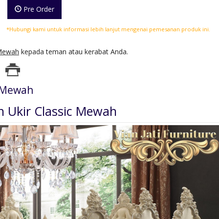
Pre Order
*Hubungi kami untuk informasi lebih lanjut mengenai pemesanan produk ini.
 Mewah
kepada teman atau kerabat Anda.
c Mewah
 Ukir Classic Mewah