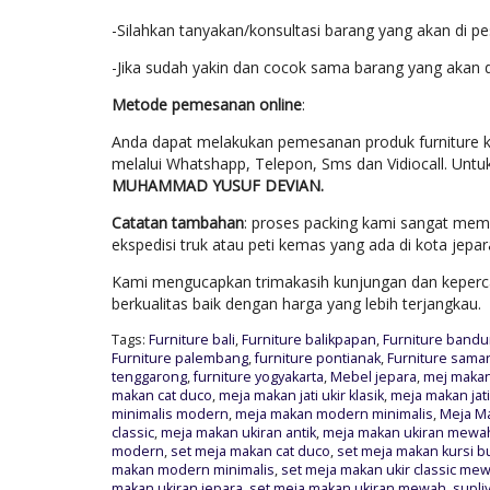
-Silahkan tanyakan/konsultasi barang yang akan di p
-Jika sudah yakin dan cocok sama barang yang akan 
Metode pemesanan online
:
Anda dapat melakukan pemesanan produk furniture k
melalui Whatshapp, Telepon, Sms dan Vidiocall. Untu
MUHAMMAD YUSUF DEVIAN.
Catatan tambahan
: proses packing kami sangat mem
ekspedisi truk atau peti kemas yang ada di kota jep
Kami mengucapkan trimakasih kunjungan dan keperca
berkualitas baik dengan harga yang lebih terjangkau.
Tags:
Furniture bali
,
Furniture balikpapan
,
Furniture band
Furniture palembang
,
furniture pontianak
,
Furniture sama
tenggarong
,
furniture yogyakarta
,
Mebel jepara
,
mej makan 
makan cat duco
,
meja makan jati ukir klasik
,
meja makan jat
minimalis modern
,
meja makan modern minimalis
,
Meja Ma
classic
,
meja makan ukiran antik
,
meja makan ukiran mewa
modern
,
set meja makan cat duco
,
set meja makan kursi b
makan modern minimalis
,
set meja makan ukir classic me
makan ukiran jepara
,
set meja makan ukiran mewah
,
supli