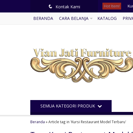
Hot Item!
Ku
q
Kontak Kami
BERANDA
CARA BELANJA
KATALOG
PRIV
Mej
Ku
Me
Ku
Le
Ka
Ku
SEMUA KATEGORI PRODUK
Beranda
»
Article tag in 'Kursi Restaurant Model Terbaru'