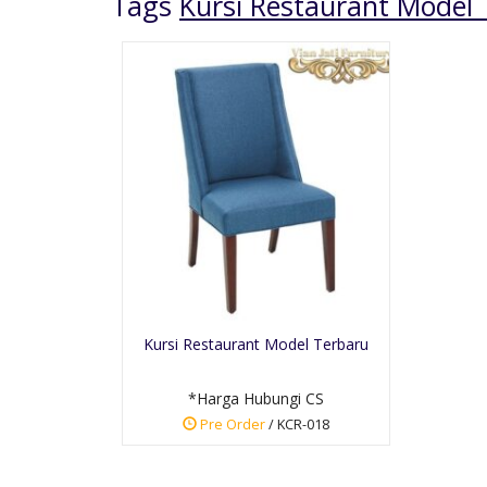
Tags
Kursi Restaurant Model 
Kursi Tamu Kerajaan
Inggris
*Harga Hubungi CS
Kursi Restaurant Model Terbaru
Pre Order
SKU: KTUM-035
*Harga Hubungi CS
Pre Order
/ KCR-018