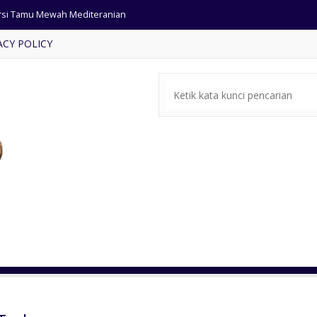
rsi Tamu Mewah Mediteranian
ACY POLICY
a Rias Klasik Jati Simpel
rsi Tamu Minimalis Terbaru
ja Makan Ukiran Mewah Jepara
rsi Tamu Minimalis Terbaru
mari Pakaian Mewah Pintu 4
mar Set Anak Warna Putih duco
rsi tamu minimalis terbaru