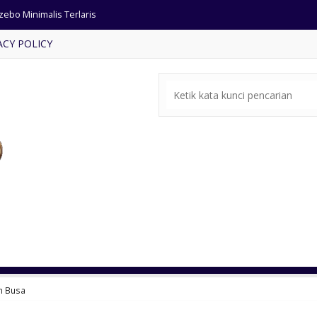
si Tamu Minimalis Sudut Jati
ACY POLICY
rsi Tamu Mewah Gaya Eropa
rsi Tamu Mewah Warna Emas
 Meja Makan Oval Kayu Jati
rsi Makan Restaurant Busa
ar Set Antik Kayu Jati Solid
a Tv Minimalis Jati Kombinasi Rotan
zebo Minimalis Terlaris
n Busa