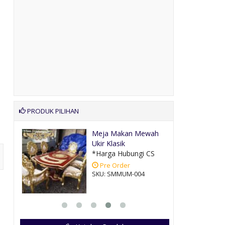
PRODUK PILIHAN
wah
Lemari Pakaian
Mewah Pintu 8
CS
*Harga Hubungi CS
Pre Order
SKU: LM-058