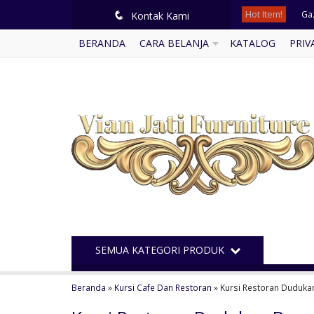
Hot Item!
Kur
q
Kontak Kami
BERANDA
CARA BELANJA
KATALOG
PRIV
Ku
Ku
Set
Ku
Kam
Mej
Ga
SEMUA KATEGORI PRODUK
Beranda
»
Kursi Cafe Dan Restoran
»
Kursi Restoran Duduka