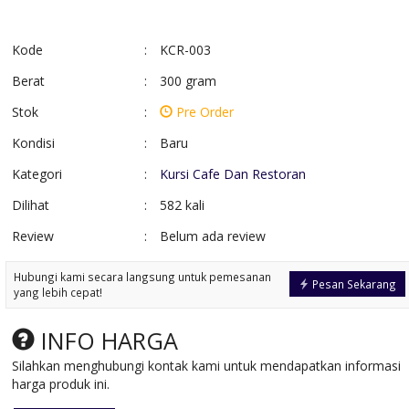
Kode
:
KCR-003
Berat
:
300 gram
Stok
:
Pre Order
Kondisi
:
Baru
Kategori
:
Kursi Cafe Dan Restoran
Dilihat
:
582 kali
Review
:
Belum ada review
Meja Makan industrial
Meja Makan Me
kayu Jat....
Ukir Klasik
Hubungi kami secara langsung untuk pemesanan
*Harga Hubungi CS
*Harga Hubungi 
Pesan Sekarang
yang lebih cepat!
Pre Order
Pre Order
SKU: SMM-053
SKU: SMMUM-004
INFO HARGA
Silahkan menghubungi kontak kami untuk mendapatkan informasi
harga produk ini.