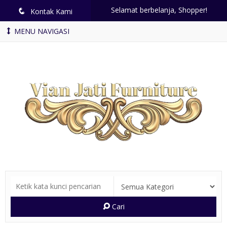
Selamat berbelanja, Shopper!
q
Kontak Kami
MENU NAVIGASI
Cari