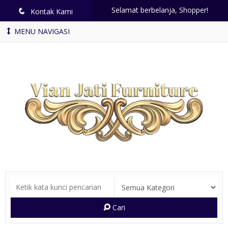
Selamat berbelanja, Shopper!
q
Kontak Kami
MENU NAVIGASI
Cari