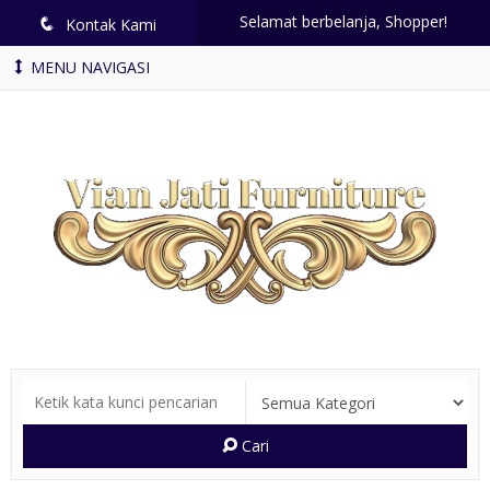
Selamat berbelanja, Shopper!
q
Kontak Kami
MENU NAVIGASI
Cari