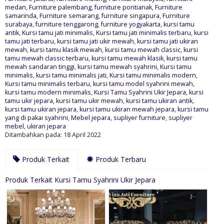
medan
,
Furniture palembang
,
furniture pontianak
,
Furniture
samarinda
,
Furniture semarang
,
furniture singapura
,
Furniture
surabaya
,
furniture tenggarong
,
furniture yogyakarta
,
kursi tamu
antik
,
Kursi tamu jati minimalis
,
Kursi tamu jati minimalis terbaru
,
kursi
tamu jati terbaru
,
kursi tamu jati ukir mewah
,
kursi tamu jati ukiran
mewah
,
kursi tamu klasik mewah
,
kursi tamu mewah classic
,
kursi
tamu mewah classic terbaru
,
kursi tamu mewah klasik
,
kursi tamu
mewah sandaran tinggi
,
kursi tamu mewah syahrini
,
Kursi tamu
minimalis
,
kursi tamu minimalis jati
,
Kursi tamu minimalis modern
,
Kursi tamu minimalis terbaru
,
kursi tamu model syahrini mewah
,
kursi tamu modern minimalis
,
Kursi Tamu Syahrini Ukir Jepara
,
kursi
tamu ukir jepara
,
kursi tamu ukir mewah
,
kursi tamu ukiran antik
,
kursi tamu ukiran jepara
,
kursi tamu ukiran mewah jepara
,
kursi tamu
yang di pakai syahrini
,
Mebel jepara
,
supliyer furniture
,
supliyer
mebel
,
ukiran jepara
Ditambahkan pada: 18 April 2022
Produk Terkait
Produk Terbaru
Produk Terkait Kursi Tamu Syahrini Ukir Jepara