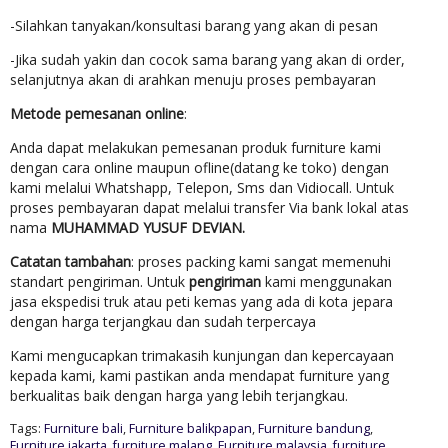
-Silahkan tanyakan/konsultasi barang yang akan di pesan
-Jika sudah yakin dan cocok sama barang yang akan di order,
selanjutnya akan di arahkan menuju proses pembayaran
Metode pemesanan online
:
Anda dapat melakukan pemesanan produk furniture kami
dengan cara online maupun ofline(datang ke toko) dengan
kami melalui Whatshapp, Telepon, Sms dan Vidiocall. Untuk
proses pembayaran dapat melalui transfer Via bank lokal atas
nama
MUHAMMAD YUSUF DEVIAN.
Catatan tambahan
: proses packing kami sangat memenuhi
standart pengiriman. Untuk
pengiriman
kami menggunakan
jasa ekspedisi truk atau peti kemas yang ada di kota jepara
dengan harga terjangkau dan sudah terpercaya
Kami mengucapkan trimakasih kunjungan dan kepercayaan
kepada kami, kami pastikan anda mendapat furniture yang
berkualitas baik dengan harga yang lebih terjangkau.
Tags:
Furniture bali
,
Furniture balikpapan
,
Furniture bandung
,
Furniture jakarta
,
furniture malang
,
Furniture malaysia
,
furniture