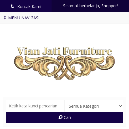
Selamat berbelanja, Shopper!
q
Kontak Kami
MENU NAVIGASI
Cari