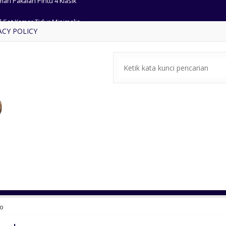
l Set Kamar Tidur Minimalis
ACY POLICY
ari Jam Hias Kayu Jati Solid
pan Ukiran Mewah Warna Putih
ja Rias Model Modern
ari Pakaian Jati Pintu Kaca
ar Wood Jumbo Dining Table
mar Set Ukiran Mewah Klasik
ari Pakaian Pintu 4 Klasik
bo