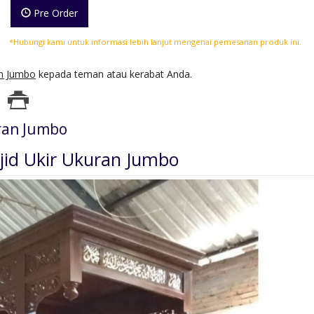
Pre Order
*Hubungi kami untuk informasi lebih lanjut mengenai pemesanan produk ini.
an Jumbo
kepada teman atau kerabat Anda.
ran Jumbo
id Ukir Ukuran Jumbo