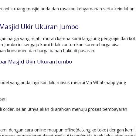
rcantik ruang masjid anda dan rasakan kenyamanan serta keindahan
Masjid Ukir Ukuran Jumbo
n harga yang relatif murah karena kami langsung pengrajin dari kot
an Jumbo ini sengaja kami tidak cantumkan karena harga bisa
taan konsumen dan harga bahan baku di pasaran.
bar Masjid Ukir Ukuran Jumbo
del yang anda inginkan lalu masuk melalui Via Whatshapp yang
esan
di order, selanjutnya akan di arahkan menuju proses pembayaran
ami dengan cara online maupun ofline(datang ke toko) dengan kami
k proses pembayaran dapat melalui transfer Via bank lokal atas nama