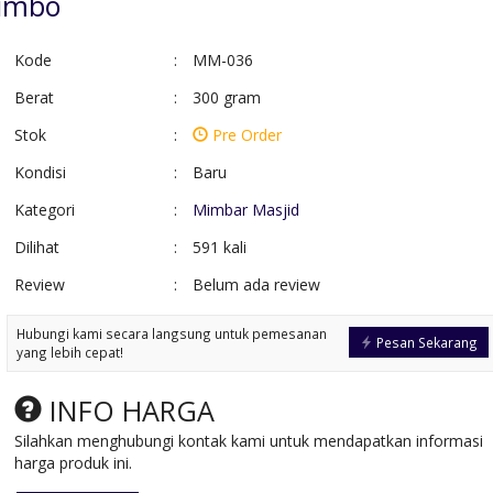
Jumbo
Kode
:
MM-036
Berat
:
300 gram
Stok
:
Pre Order
Kondisi
:
Baru
Kategori
:
Mimbar Masjid
Dilihat
:
591 kali
Review
:
Belum ada review
Lemari Peluru Pintu 3
Kursi Tamu Mode
Kayu Jat....
Full Busa
Hubungi kami secara langsung untuk pemesanan
*Harga Hubungi CS
*Harga Hubungi 
Pesan Sekarang
yang lebih cepat!
Pre Order
Pre Order
SKU: LM-006
SKU: KTM-046
INFO HARGA
Silahkan menghubungi kontak kami untuk mendapatkan informasi
harga produk ini.