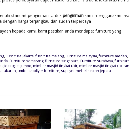
enuhi standart pengiriman. Untuk
pengiriman
kami menggunakan jas
ara dengan harga terjangkau dan sudah terpercaya
yaan kepada kami, kami pastikan anda mendapat furniture yang
ung
,
Furniture jakarta
,
furniture malang
,
Furniture malaysia
,
furniture medan
,
rinda
,
Furniture semarang
,
furniture singapura
,
Furniture surabaya
,
furnitur
sjid tingkat jumbo
,
mimbar masjid tingkat ukir
,
mimbar masjid tingkat ukura
kir ukuran jumbo
,
supliyer furniture
,
supliyer mebel
,
ukiran jepara