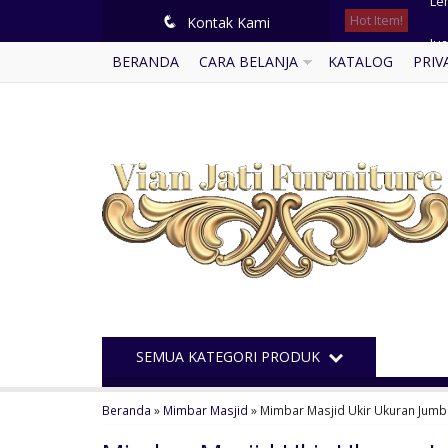
Hot Item!
Jua
q
Kontak Kami
BERANDA
CARA BELANJA
KATALOG
PRIV
Lem
Di
Me
Lem
Su
Ka
Lem
SEMUA KATEGORI PRODUK
Beranda
»
Mimbar Masjid
»
Mimbar Masjid Ukir Ukuran Jum