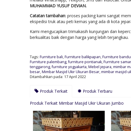
MUHAMMAD YUSUF DEVIAN.
Catatan tambahan
: proses packing kami sangat mem
ekspedisi truk atau peti kemas yang ada di kota jep
Kami mengucapkan trimakasih kunjungan dan keperca
berkualitas baik dengan harga yang lebih terjangkau.
Tags:
Furniture bali
,
Furniture balikpapan
,
Furniture band
Furniture palembang
,
furniture pontianak
,
Furniture sama
tenggarong
,
furniture yogyakarta
,
Mebel jepara
,
mimbar ma
besar
,
Mimbar Masjid Ukir Ukuran Besar
,
mimbar masjid u
Ditambahkan pada: 17 April 2022
Produk Terkait
Produk Terbaru
Produk Terkait Mimbar Masjid Ukir Ukuran Jumbo