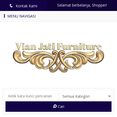
Selamat berbelanja, Shopper!
q
Kontak Kami
MENU NAVIGASI
Cari