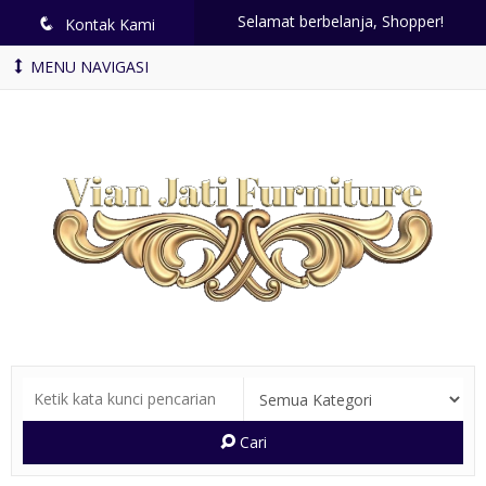
Selamat berbelanja, Shopper!
q
Kontak Kami
MENU NAVIGASI
Cari