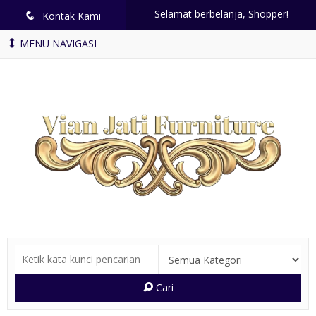
Selamat berbelanja, Shopper!
q
Kontak Kami
MENU NAVIGASI
Cari