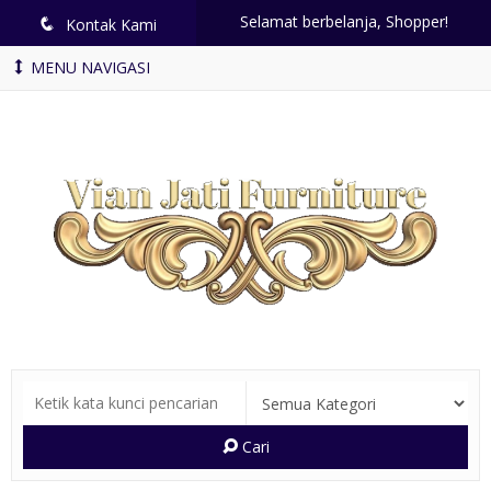
Selamat berbelanja, Shopper!
q
Kontak Kami
MENU NAVIGASI
Cari