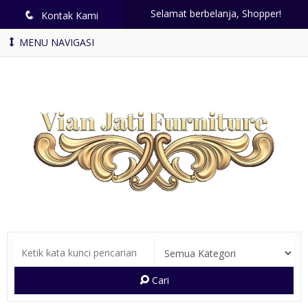
Selamat berbelanja, Shopper!
q
Kontak Kami
MENU NAVIGASI
Cari