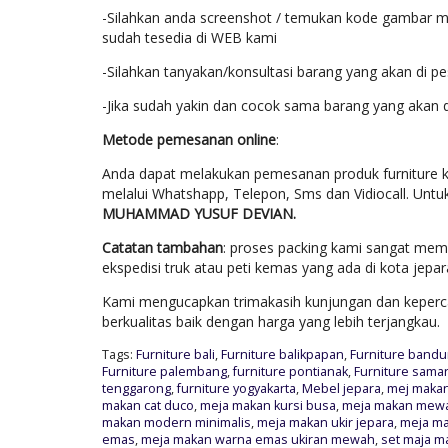
-Silahkan anda screenshot / temukan kode gambar mo
sudah tesedia di WEB kami
-Silahkan tanyakan/konsultasi barang yang akan di p
-Jika sudah yakin dan cocok sama barang yang akan 
Metode pemesanan online
:
Anda dapat melakukan pemesanan produk furniture k
melalui Whatshapp, Telepon, Sms dan Vidiocall. Untu
MUHAMMAD YUSUF DEVIAN.
Catatan tambahan
: proses packing kami sangat mem
ekspedisi truk atau peti kemas yang ada di kota jep
Kami mengucapkan trimakasih kunjungan dan keperca
berkualitas baik dengan harga yang lebih terjangkau.
Tags:
Furniture bali
,
Furniture balikpapan
,
Furniture band
Furniture palembang
,
furniture pontianak
,
Furniture sama
tenggarong
,
furniture yogyakarta
,
Mebel jepara
,
mej makan 
makan cat duco
,
meja makan kursi busa
,
meja makan mewah
makan modern minimalis
,
meja makan ukir jepara
,
meja ma
emas
,
meja makan warna emas ukiran mewah
,
set maja m