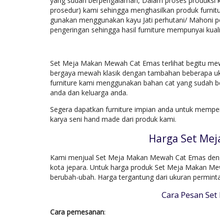
yang sudah berpengalaman, Dalam proses produksi 
prosedur) kami sehingga menghasilkan produk furnitu
gunakan menggunakan kayu Jati perhutani/ Mahoni pe
pengeringan sehingga hasil furniture mempunyai kuali
Set Meja Makan Mewah Cat Emas terlihat begitu mew
bergaya mewah klasik dengan tambahan beberapa uki
furniture kami menggunakan bahan cat yang sudah be
anda dan keluarga anda.
Segera dapatkan furniture impian anda untuk mempe
karya seni hand made dari produk kami.
Harga Set Me
Kami menjual Set Meja Makan Mewah Cat Emas dengan
kota jepara. Untuk harga produk Set Meja Makan Mew
berubah-ubah. Harga tergantung dari ukuran permin
Cara Pesan Se
Cara pemesanan
: