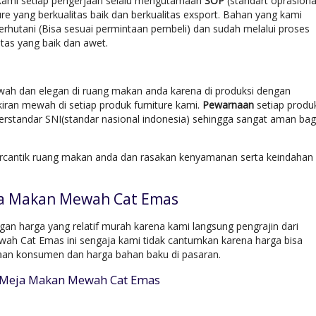
kami setiap pengerjaan selalu mengutamaan
SOP
(standart oprasiona
re yang berkualitas baik dan berkualitas exsport. Bahan yang kami
rhutani (Bisa sesuai permintaan pembeli) dan sudah melalui proses
tas yang baik dan awet.
ah dan elegan di ruang makan anda karena di produksi dengan
ran mewah di setiap produk furniture kami.
Pewarnaan
setiap produ
rstandar SNI(standar nasional indonesia) sehingga sangat aman bag
rcantik ruang makan anda dan rasakan kenyamanan serta keindahan
ja Makan Mewah Cat Emas
 harga yang relatif murah karena kami langsung pengrajin dari
ah Cat Emas ini sengaja kami tidak cantumkan karena harga bisa
taan konsumen dan harga bahan baku di pasaran.
t Meja Makan Mewah Cat Emas