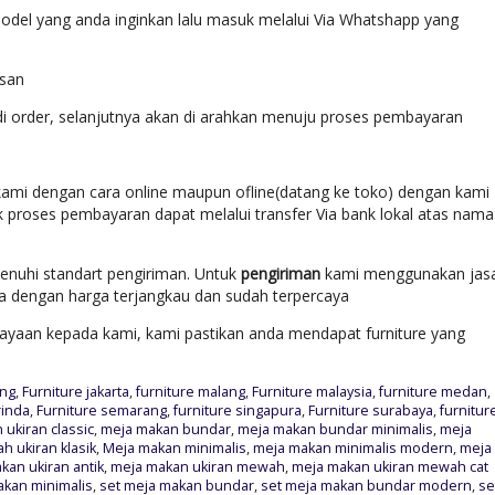
del yang anda inginkan lalu masuk melalui Via Whatshapp yang
esan
di order, selanjutnya akan di arahkan menuju proses pembayaran
ami dengan cara online maupun ofline(datang ke toko) dengan kami
k proses pembayaran dapat melalui transfer Via bank lokal atas nama
enuhi standart pengiriman. Untuk
pengiriman
kami menggunakan jas
ara dengan harga terjangkau dan sudah terpercaya
yaan kepada kami, kami pastikan anda mendapat furniture yang
ung
,
Furniture jakarta
,
furniture malang
,
Furniture malaysia
,
furniture medan
,
rinda
,
Furniture semarang
,
furniture singapura
,
Furniture surabaya
,
furnitur
ukiran classic
,
meja makan bundar
,
meja makan bundar minimalis
,
meja
 ukiran klasik
,
Meja makan minimalis
,
meja makan minimalis modern
,
meja
kan ukiran antik
,
meja makan ukiran mewah
,
meja makan ukiran mewah cat
akan minimalis
,
set meja makan bundar
,
set meja makan bundar modern
,
se