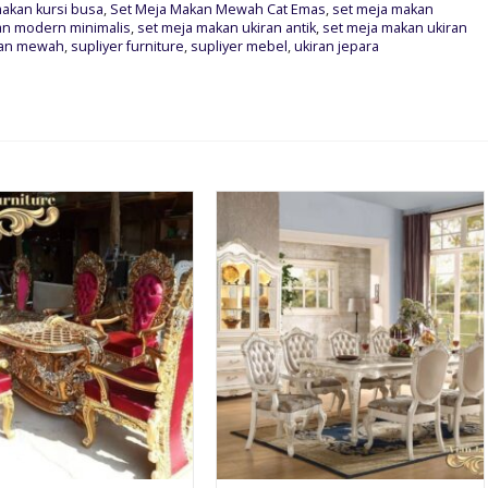
makan kursi busa
,
Set Meja Makan Mewah Cat Emas
,
set meja makan
an modern minimalis
,
set meja makan ukiran antik
,
set meja makan ukiran
ran mewah
,
supliyer furniture
,
supliyer mebel
,
ukiran jepara