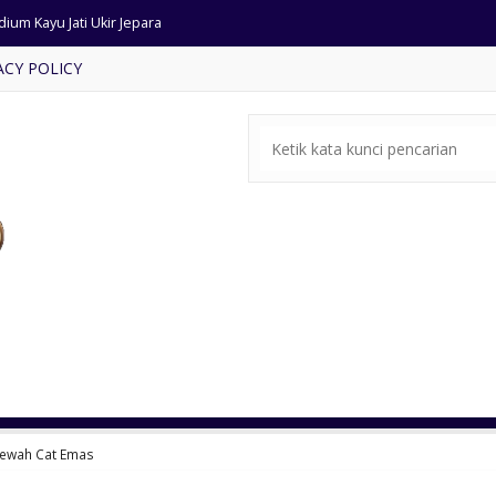
ium Kayu Jati Ukir Jepara
ACY POLICY
mari Pojok Ukir Warna Putih
ari Sudut Kayu Jati Klasik
fa Tamu Model Klasik Terbaru
ari Jam Antik Jati Kuno
e Bale Ukiran Antik Jati
ja Makan Ukiran Mewah Klasik
t Meja Makan Mewah Cat Emas
Mewah Cat Emas