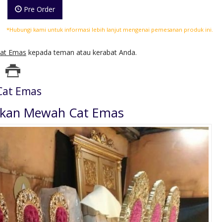
Pre Order
*Hubungi kami untuk informasi lebih lanjut mengenai pemesanan produk ini.
at Emas
kepada teman atau kerabat Anda.
Cat Emas
akan Mewah Cat Emas