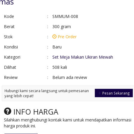
Emas
Kode
:
SMMUM-008
Berat
:
300 gram
Stok
:
Pre Order
Kondisi
:
Baru
Kategori
:
Set Meja Makan Ukiran Mewah
Dilihat
:
508 kali
Review
:
Belum ada review
Meja Makan Kayu
Set Meja Makan
Suar Kaki Besi
Kombinasi Kaca
Hubungi kami secara langsung untuk pemesanan
*Harga Hubungi CS
*Harga Hubungi 
Pesan Sekarang
yang lebih cepat!
Pre Order
Pre Order
SKU: MMT-003
SKU: SMM-028
INFO HARGA
Silahkan menghubungi kontak kami untuk mendapatkan informasi
harga produk ini.