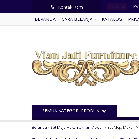
Hot Item!
Pod
q
Kontak Kami
BERANDA
CARA BELANJA
KATALOG
PRIV
Le
Lem
So
Lem
Bal
Me
Se
SEMUA KATEGORI PRODUK
Beranda
»
Set Meja Makan Ukiran Mewah
»
Set Meja Makan 