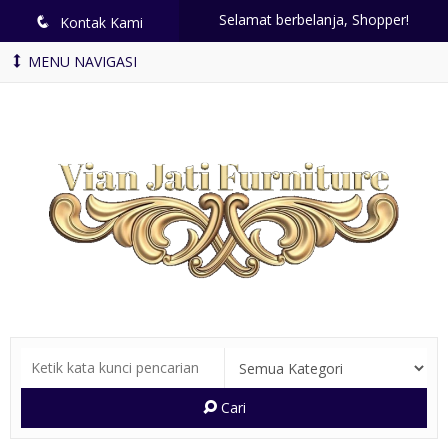
Selamat berbelanja, Shopper!
q
Kontak Kami
MENU NAVIGASI
Cari