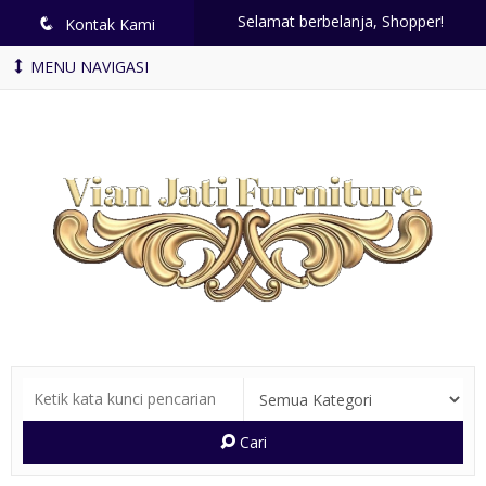
Selamat berbelanja, Shopper!
q
Kontak Kami
MENU NAVIGASI
Cari