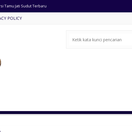
rsi Tamu Jati Sudut Terbaru
ACY POLICY
ari Pakaian Pintu 2 Jati
ja Console Klasik Modern
t Meja Makan Ukiran Jepara
rsi Tamu Bentuk Kepiting
mbar Masjid Kubah Ukir Jepara
 Meja Makan Jati Kursi Busa
rsi sofa Tamu Ukiran Mewah