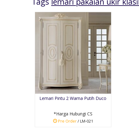
Tags
lemari pakaian ukir klasi
Meja Makan Ukir
Classic Mewah
*Harga Hubungi CS
Lemari Pintu 2 Warna Putih Duco
Pre Order
SKU: SMMUM-01
*Harga Hubungi CS
Pre Order
/ LM-021