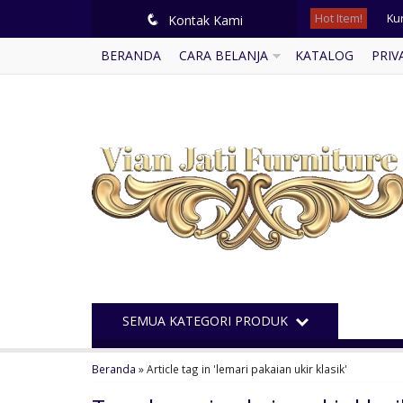
Hot Item!
Ku
q
Kontak Kami
BERANDA
CARA BELANJA
KATALOG
PRIV
Lem
Me
Se
Ku
Mi
Set
Ku
SEMUA KATEGORI PRODUK
Beranda
»
Article tag in 'lemari pakaian ukir klasik'