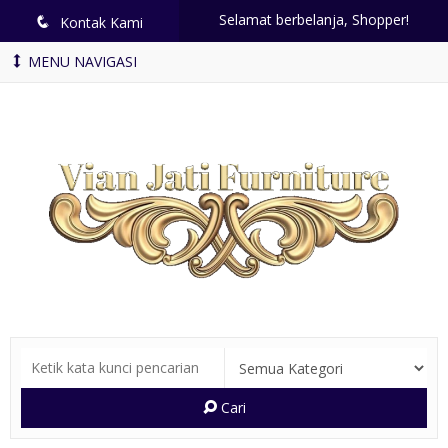
Selamat berbelanja, Shopper!
q
Kontak Kami
MENU NAVIGASI
Cari