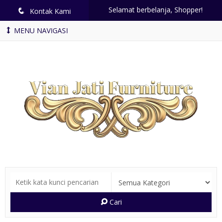
Selamat berbelanja, Shopper!
q
Kontak Kami
MENU NAVIGASI
Cari