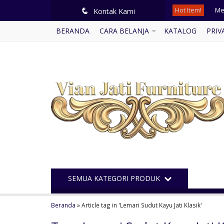
Hot Item!
Me
q
Kontak Kami
BERANDA
CARA BELANJA
KATALOG
PRIV
Ku
Kur
Bal
Pi
Kur
Mi
Kam
SEMUA KATEGORI PRODUK
Beranda
»
Article tag in 'Lemari Sudut Kayu Jati Klasik'