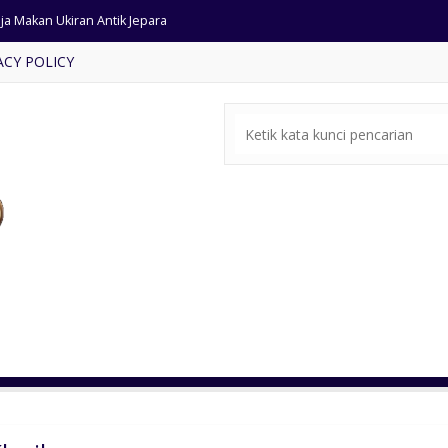
ja Makan Ukiran Antik Jepara
ACY POLICY
rsi Tamu Minimalis Mangkok
si Tamu Minimalis Terlaris
e Bale Ukiran Antik Jati
ntu Gebyok Ukiran Jepara
si Tamu Cat Emas Ukir Klasik
mbar Masjid Jumbo Minimalis
ar Set Jati Finishing Rustic