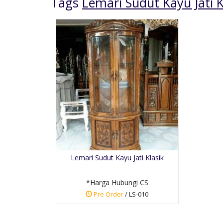
Tags
Lemari Sudut Kayu Jati K
Buffet Tv Nusantara
Cat Putih
*Harga Hubungi CS
Lemari Sudut Kayu Jati Klasik
Pre Order
SKU: BT-025
*Harga Hubungi CS
Pre Order
/ LS-010