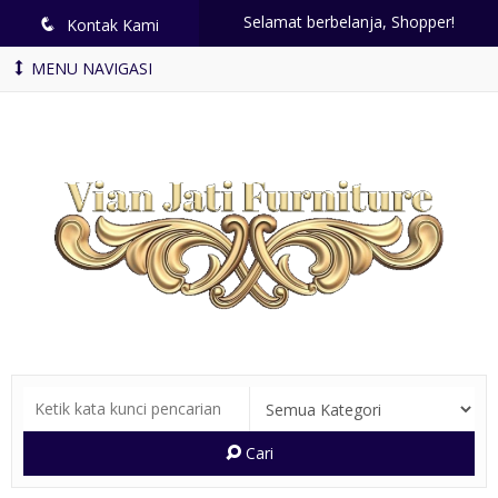
Selamat berbelanja, Shopper!
q
Kontak Kami
MENU NAVIGASI
Cari