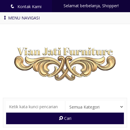
Selamat berbelanja, Shopper!
q
Kontak Kami
MENU NAVIGASI
Cari