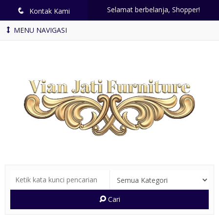
Selamat berbelanja, Shopper!
q
Kontak Kami
MENU NAVIGASI
Cari