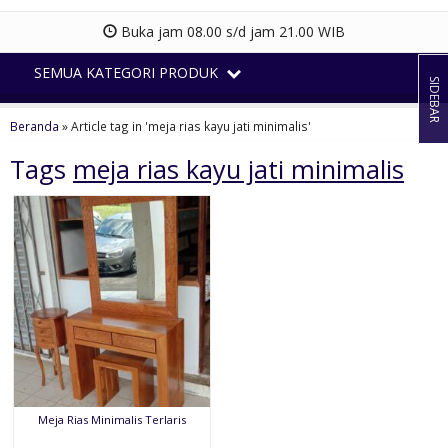
Buka jam 08.00 s/d jam 21.00 WIB
SEMUA KATEGORI PRODUK
SIDEBAR
Beranda
»
Article tag in 'meja rias kayu jati minimalis'
Tags
meja rias kayu jati minimalis
Meja Rias Minimalis Terlaris