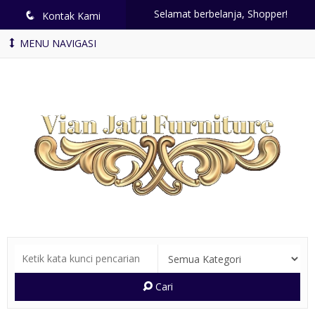
Selamat berbelanja, Shopper!
q
Kontak Kami
MENU NAVIGASI
Cari