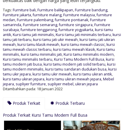
berkualitas baik dengan harga yang lebih terjangkau.
Tags:
Furniture bali
,
Furniture balikpapan
,
Furniture bandung
,
Furniture jakarta
,
furniture malang
,
Furniture malaysia
,
furniture
medan
,
Furniture palembang
,
furniture pontianak
,
Furniture
samarinda
,
Furniture semarang
,
furniture singapura
,
Furniture
surabaya
,
furniture tenggarong
,
furniture yogyakarta
,
kursi tamu
antik
,
Kursi tamu jati minimalis
,
Kursi tamu jati minimalis terbaru
,
kursi
tamu jati terbaru
,
kursi tamu jati ukir mewah
,
kursi tamu jati ukiran
mewah
,
kursi tamu klasik mewah
,
kursi tamu mewah classic
,
kursi
tamu mewah classic terbaru
,
kursi tamu mewah klasik
,
Kursi tamu
minimalis
,
kursi tamu minimalis jati
,
Kursi tamu minimalis modern
,
Kursi tamu minimalis terbaru
,
Kursi Tamu Modern Full Busa
,
kursi
tamu modern jati busa
,
kursi tamu modern jati solid terbaru
,
kursi
tamu modern minimalis
,
kursi tamu sandaran dudukan busa
,
kursi
tamu ukir jepara
,
kursi tamu ukir mewah
,
kursi tamu ukiran antik
,
kursi tamu ukiran jepara
,
kursi tamu ukiran mewah jepara
,
Mebel
jepara
,
supliyer furniture
,
supliyer mebel
,
ukiran jepara
Ditambahkan pada: 18 Januari 2022
Produk Terkait
Produk Terbaru
Produk Terkait Kursi Tamu Modern Full Busa