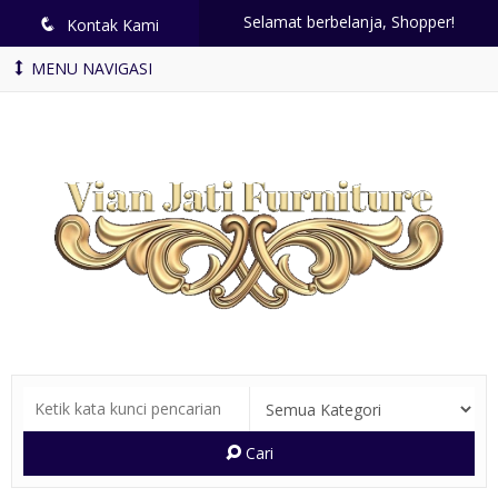
Selamat berbelanja, Shopper!
q
Kontak Kami
MENU NAVIGASI
Cari