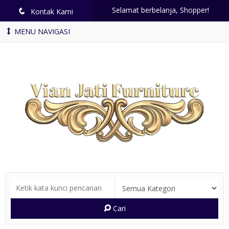
Selamat berbelanja, Shopper!
q
Kontak Kami
MENU NAVIGASI
Cari