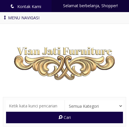
Selamat berbelanja, Shopper!
q
Kontak Kami
MENU NAVIGASI
Cari