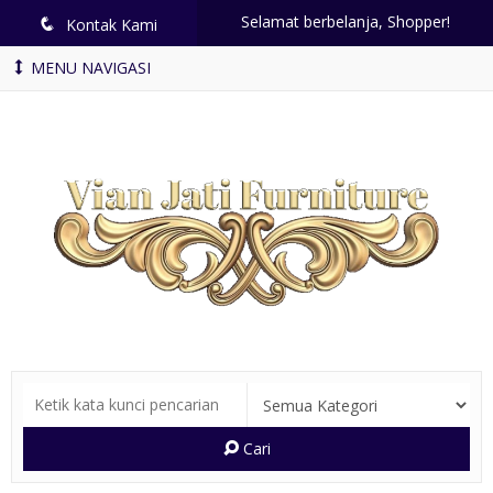
Selamat berbelanja, Shopper!
q
Kontak Kami
MENU NAVIGASI
Cari