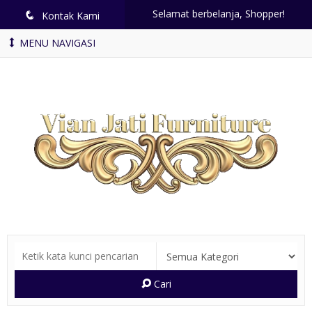
Selamat berbelanja, Shopper!
q
Kontak Kami
MENU NAVIGASI
Cari