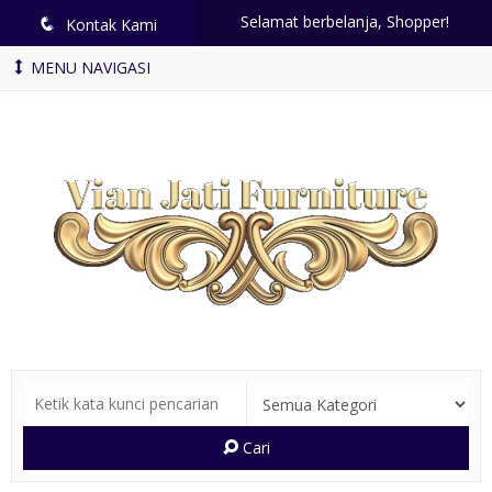
Selamat berbelanja, Shopper!
q
Kontak Kami
MENU NAVIGASI
Cari