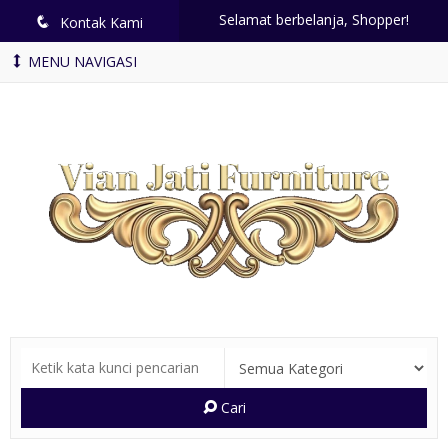
Selamat berbelanja, Shopper!
q
Kontak Kami
MENU NAVIGASI
Cari