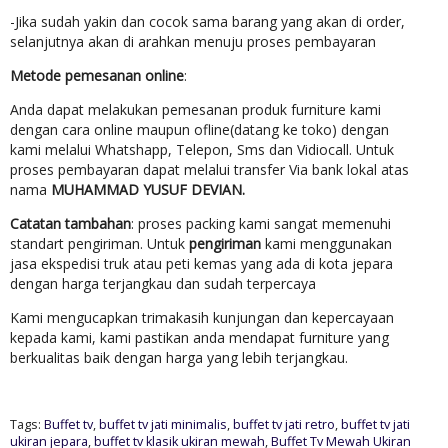
-Jika sudah yakin dan cocok sama barang yang akan di order,
selanjutnya akan di arahkan menuju proses pembayaran
Metode pemesanan online
:
Anda dapat melakukan pemesanan produk furniture kami
dengan cara online maupun ofline(datang ke toko) dengan
kami melalui Whatshapp, Telepon, Sms dan Vidiocall. Untuk
proses pembayaran dapat melalui transfer Via bank lokal atas
nama
MUHAMMAD YUSUF DEVIAN.
Catatan tambahan
: proses packing kami sangat memenuhi
standart pengiriman. Untuk
pengiriman
kami menggunakan
jasa ekspedisi truk atau peti kemas yang ada di kota jepara
dengan harga terjangkau dan sudah terpercaya
Kami mengucapkan trimakasih kunjungan dan kepercayaan
kepada kami, kami pastikan anda mendapat furniture yang
berkualitas baik dengan harga yang lebih terjangkau.
Tags:
Buffet tv
,
buffet tv jati minimalis
,
buffet tv jati retro
,
buffet tv jati
ukiran jepara
,
buffet tv klasik ukiran mewah
,
Buffet Tv Mewah Ukiran