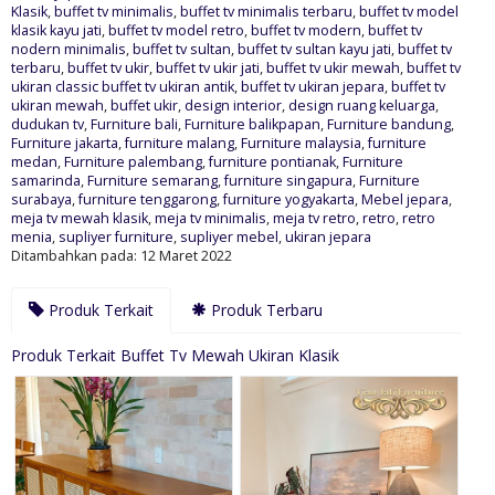
Klasik
,
buffet tv minimalis
,
buffet tv minimalis terbaru
,
buffet tv model
klasik kayu jati
,
buffet tv model retro
,
buffet tv modern
,
buffet tv
nodern minimalis
,
buffet tv sultan
,
buffet tv sultan kayu jati
,
buffet tv
terbaru
,
buffet tv ukir
,
buffet tv ukir jati
,
buffet tv ukir mewah
,
buffet tv
ukiran classic buffet tv ukiran antik
,
buffet tv ukiran jepara
,
buffet tv
ukiran mewah
,
buffet ukir
,
design interior
,
design ruang keluarga
,
dudukan tv
,
Furniture bali
,
Furniture balikpapan
,
Furniture bandung
,
Furniture jakarta
,
furniture malang
,
Furniture malaysia
,
furniture
medan
,
Furniture palembang
,
furniture pontianak
,
Furniture
samarinda
,
Furniture semarang
,
furniture singapura
,
Furniture
surabaya
,
furniture tenggarong
,
furniture yogyakarta
,
Mebel jepara
,
meja tv mewah klasik
,
meja tv minimalis
,
meja tv retro
,
retro
,
retro
menia
,
supliyer furniture
,
supliyer mebel
,
ukiran jepara
Ditambahkan pada: 12 Maret 2022
Produk Terkait
Produk Terbaru
Produk Terkait Buffet Tv Mewah Ukiran Klasik