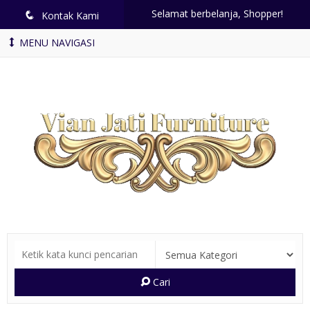
Selamat berbelanja, Shopper!
q
Kontak Kami
MENU NAVIGASI
Cari