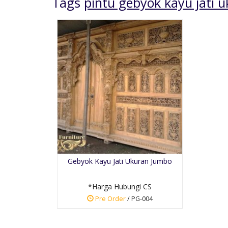
Tags
pintu gebyok kayu jati u
Buffet Tv Ukiran
Jepara Jati
*Harga Hubungi CS
Gebyok Kayu Jati Ukuran Jumbo
Pre Order
SKU: BT-014
*Harga Hubungi CS
Pre Order
/ PG-004