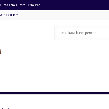
al Sofa Tamu Retro Termurah
ACY POLICY
fet Tv Model Salur Kayu Jati
rsi Tamu Ukiran Mewah Classic
a Konsol Ukiran Klasik
ja Rias Klasik Warna Putih
ain Kamar Villa Bali
ari Pintu 3 Minimalis Jati
le-Bale Ukir Kombinasi Emas