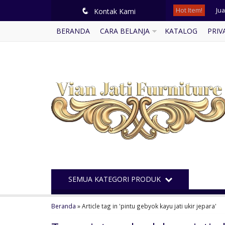
Hot Item!
Ju
q
Kontak Kami
BERANDA
CARA BELANJA
KATALOG
PRIV
Buf
Ku
Mej
Me
Des
Lem
Ba
SEMUA KATEGORI PRODUK
Beranda
»
Article tag in 'pintu gebyok kayu jati ukir jepara'