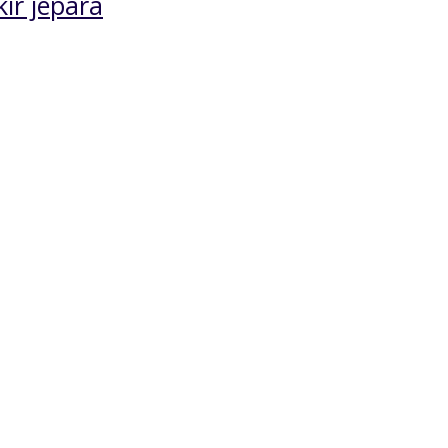
kir jepara
Sofa Tamu Ukir
Set Meja Makan
Mewah Cat Putih
Modern Jumbo
*Harga Hubungi CS
*Harga Hubungi 
Pre Order
Pre Order
SKU: KTUM-036
SKU: SMMUM-029