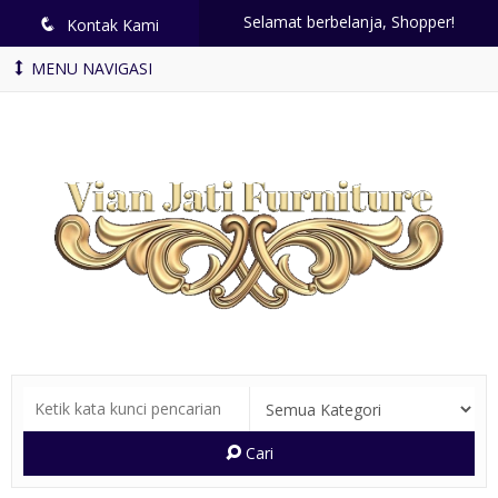
Selamat berbelanja, Shopper!
q
Kontak Kami
MENU NAVIGASI
Cari